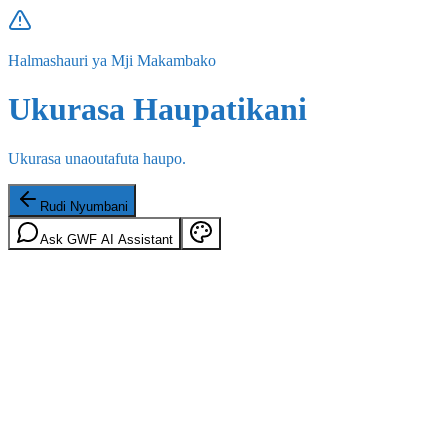
Halmashauri ya Mji Makambako
Ukurasa Haupatikani
Ukurasa unaoutafuta haupo.
Rudi Nyumbani
Ask GWF AI Assistant