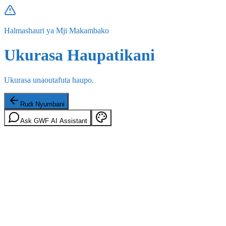
Halmashauri ya Mji Makambako
Ukurasa Haupatikani
Ukurasa unaoutafuta haupo.
Rudi Nyumbani
Ask GWF AI Assistant