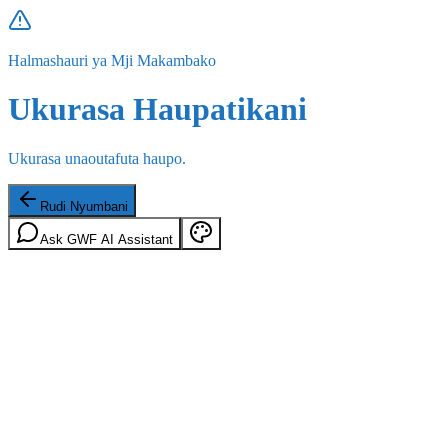
Halmashauri ya Mji Makambako
Ukurasa Haupatikani
Ukurasa unaoutafuta haupo.
Rudi Nyumbani
Ask GWF AI Assistant