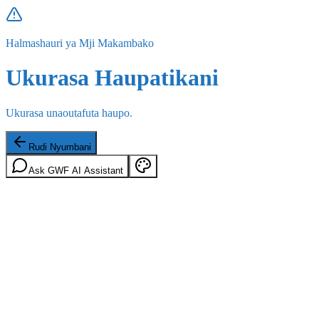
Halmashauri ya Mji Makambako
Ukurasa Haupatikani
Ukurasa unaoutafuta haupo.
Rudi Nyumbani
Ask GWF AI Assistant