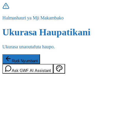
Halmashauri ya Mji Makambako
Ukurasa Haupatikani
Ukurasa unaoutafuta haupo.
Rudi Nyumbani
Ask GWF AI Assistant