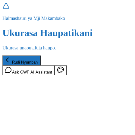
Halmashauri ya Mji Makambako
Ukurasa Haupatikani
Ukurasa unaoutafuta haupo.
Rudi Nyumbani
Ask GWF AI Assistant