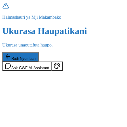
Halmashauri ya Mji Makambako
Ukurasa Haupatikani
Ukurasa unaoutafuta haupo.
Rudi Nyumbani
Ask GWF AI Assistant