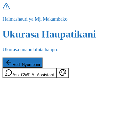
Halmashauri ya Mji Makambako
Ukurasa Haupatikani
Ukurasa unaoutafuta haupo.
Rudi Nyumbani
Ask GWF AI Assistant